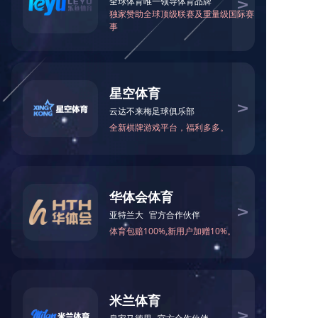
项，其中发明专利30项，实用新型专利12项，处于实审阶
段的国家发明专利8项，已建成的研发中心场地面积近1000
平方米，购置了一系列近千万元高端的实验检测设备(如：
DSC差示扫描量热仪、TG分析仪、红外光谱分析仪、导热
系数测试仪等)，配备了一支专业、经验丰富的研发团队，
约占员工总人数的20%，主要由硕士、高工和博士构成。
产学研合作稳固
华力兴非常重视技术领域的对外合作，多年来，公司携手
华南理工大学、深圳大学等高校积极开展产学研紧密合
作，致力于产品的应用研究和前瞻性开发，搭建了一个以
企业技术中心为主体、以院校为依托的自主创新平台，为
推进产学研工作的发展打下良好的基础。