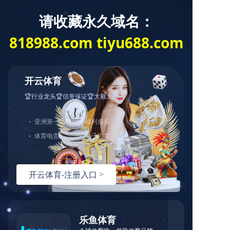
首页
关于我们
产品市场
新闻动态
研发实力
研发中心
研发实力雄厚，团队经验丰富，自主创新成果丰硕
人才招聘
强大的研发实力是华力兴的核心竞争力，自设立以来，一
开云中国
直高度重视技术研究与自主创新技术的发展，长期坚持高
强度研发投入，近十年来积累了大量核心产品专利及生产
工艺技术，成功开发了多项国内具有竞争力的技术成果，
取得了多项技术专利，目前获得授权的国家发明专利42